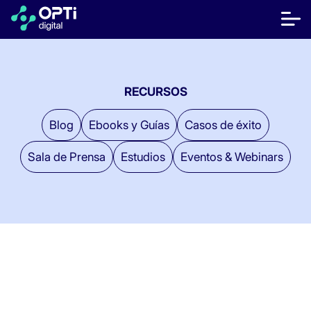
Saltar
al
bot
contenido
me
móvi
Editores
RECURSOS
Anunciantes
Blog
Ebooks y Guías
Casos de éxito
Recursos
Sala de Prensa
Estudios
Eventos & Webinars
Sobre Nosotros
Hablar con Ventas
Centro de ayuda
¿Hablamos?
FR
ES
EN