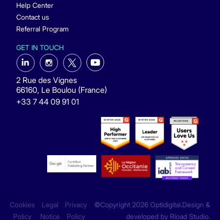
Help Center
Contact us
Referral Program
GET IN TOUCH
2 Rue des Vignes
66160, Le Boulou (France)
+33 7 44 09 91 01
Cookies
Legal
Privacy
©Copyright 2026 Optidigital.Design &
Policy
Notice
Policy
developed by
Rload Studio
.