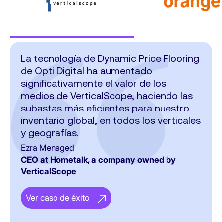
La tecnología de Dynamic Price Flooring
Con tantas variables cambiando
de Opti Digital ha aumentado
constantemente, gestionar
significativamente el valor de los
manualmente los precios mínimos de
medios de VerticalScope, haciendo las
nuestro inventario era ineficiente. Yield
subastas más eficientes para nuestro
Hub demostró su valor aprovechando
inventario global, en todos los verticales
nuestras señales first-party para
y geografías
predecir los precios óptimos en tiempo
.
real. Este enfoque automatizado
Ezra Menaged
desbloqueó nuevos ingresos.
CEO at Hometalk, a company owned by
VerticalScope
Nicolas Desgranges
Digital Marketing Manager
Ver caso de éxito
Ver caso de éxito