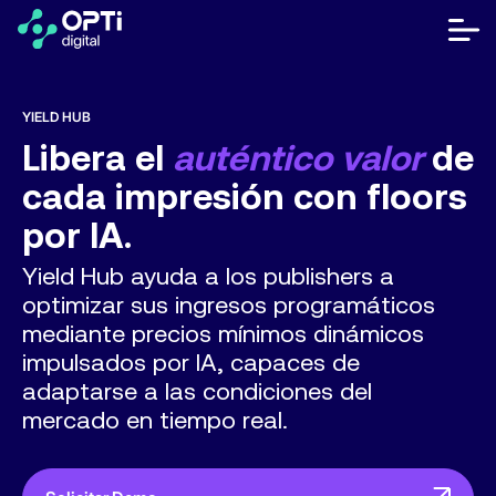
Saltar
al
bot
contenido
me
móvi
Editores
YIELD HUB
Libera el
auténtico valor
de
Anunciantes
cada impresión con floors
Recursos
por IA.
Sobre Nosotros
Yield Hub ayuda a los publishers a
optimizar sus ingresos programáticos
mediante precios mínimos dinámicos
Hablar con Ventas
impulsados por IA, capaces de
adaptarse a las condiciones del
Centro de ayuda
mercado en tiempo real.
¿Hablamos?
FR
ES
EN