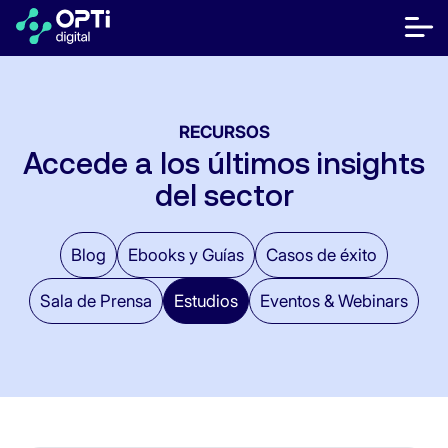
Saltar
al
bot
contenido
me
móvi
Editores
RECURSOS
Anunciantes
Accede a los últimos insights
del sector
Recursos
Sobre Nosotros
Blog
Ebooks y Guías
Casos de éxito
Sala de Prensa
Estudios
Eventos & Webinars
Hablar con Ventas
Centro de ayuda
¿Hablamos?
FR
ES
EN