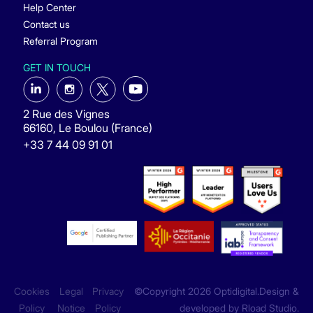
Help Center
Contact us
Referral Program
GET IN TOUCH
2 Rue des Vignes
66160, Le Boulou (France)
+33 7 44 09 91 01
Cookies
Legal
Privacy
©Copyright 2026 Optidigital.Design &
Policy
Notice
Policy
developed by
Rload Studio
.