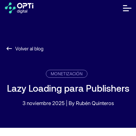
Saltar
al
bot
contenido
me
móvi
Editores
Anunciantes
Volver al blog
Recursos
Sobre Nosotros
MONETIZACIÓN
Lazy Loading para Publishers
Hablar con Ventas
3 noviembre 2025
|
By Rubén Quinteros
Centro de ayuda
¿Hablamos?
FR
ES
EN