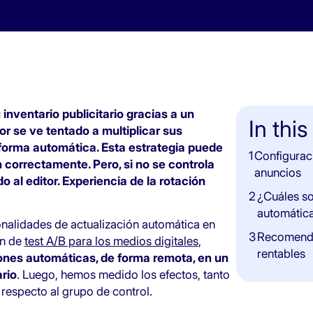
nventario publicitario gracias a un
In this
or se ve tentado a multiplicar sus
forma automática. Esta estrategia puede
1
Configuraci
 correctamente. Pero, si no se controla
anuncios
 al editor. Experiencia de la rotación
2
¿Cuáles so
automátic
alidades de actualización automática en
3
Recomenda
ón de
test A/B para los medios digitales
,
rentables
ones automáticas, de forma remota, en un
rio
. Luego, hemos medido los efectos, tanto
 respecto al grupo de control.