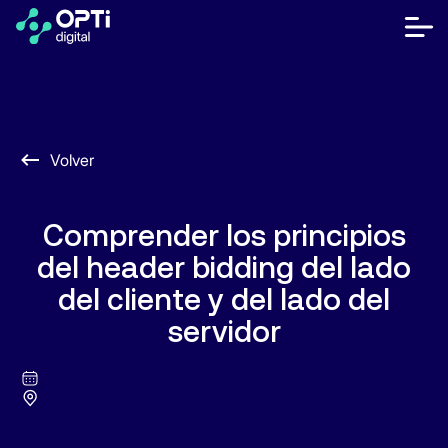
Saltar
al
bot
contenido
me
móvi
Editores
Anunciantes
Volver
Recursos
Comprender los principios
Sobre Nosotros
del header bidding del lado
del cliente y del lado del
Hablar con Ventas
servidor
Centro de ayuda
ES
¿Hablamos?