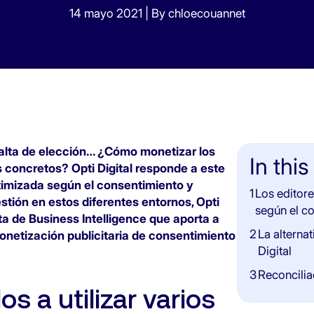
14 mayo 2021
|
By chloecouannet
 falta de elección… ¿Cómo monetizar los
In this
s concretos? Opti Digital responde a este
imizada según el consentimiento y
1
Los editore
estión en estos diferentes entornos, Opti
según el c
ta de Business Intelligence que aporta a
2
La alterna
onetización publicitaria de consentimiento
Digital
3
Reconcilia
s a utilizar varios