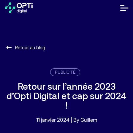
Aller
au
bot
contenu
me
móvi
Éditeurs
Annonceurs
Retour au blog
Ressources
À propos
PUBLICITÉ
Retour sur l’année 2023
FR
d’Opti Digital et cap sur 2024
Contactez-nous
!
Centre d'aide
Obtenir une démo
11 janvier 2024
|
By Guillem