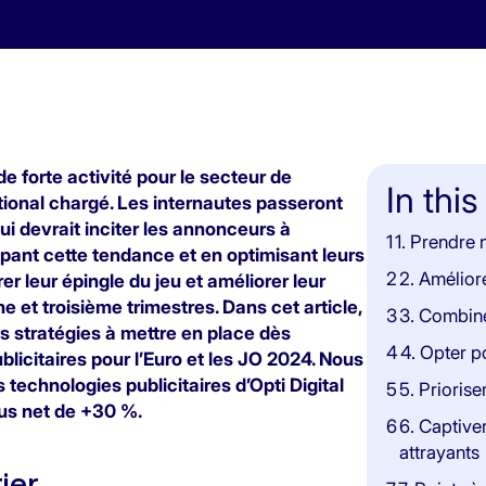
 forte activité pour le secteur de
In this
ational chargé. Les internautes passeront
ui devrait inciter les annonceurs à
1
1. Prendre 
pant cette tendance et en optimisant leurs
2
2. Amélior
er leur épingle du jeu et améliorer leur
 et troisième trimestres. Dans cet article,
3
3. Combine
 stratégies à mettre en place dès
4
4. Opter p
icitaires pour l’Euro et les JO 2024. Nous
echnologies publicitaires d’Opti Digital
5
5. Prioris
us net de +30 %.
6
6. Captive
attrayants
ier