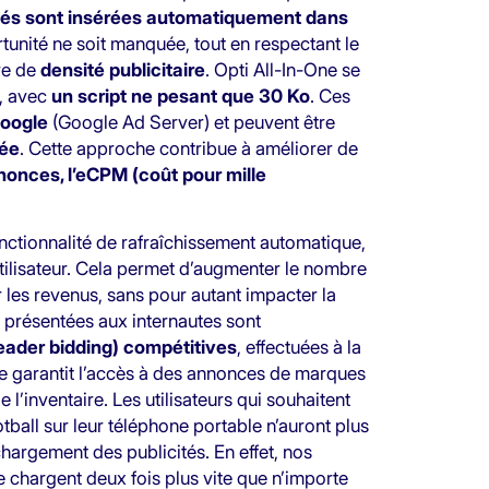
ités sont insérées automatiquement dans
tunité ne soit manquée, tout en respectant le
ère de
densité publicitaire
. Opti All-In-One se
s, avec
un script ne pesant que 30 Ko
. Ces
Google
(Google Ad Server) et peuvent être
rée
. Cette approche contribue à améliorer de
annonces, l’eCPM (coût pour mille
onctionnalité de rafraîchissement automatique,
l’utilisateur. Cela permet d’augmenter le nombre
 les revenus, sans pour autant impacter la
s présentées aux internautes sont
eader bidding) compétitives
, effectuées à la
che garantit l’accès à des annonces de marques
 l’inventaire. Les utilisateurs qui souhaitent
ball sur leur téléphone portable n’auront plus
chargement des publicités. En effet, nos
e chargent deux fois plus vite que n’importe